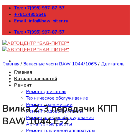
Skip
Тел: +7(995) 997-87-57
to
+78124955646
content
Email: info@baw-piter.ru
Тел: +7(995) 997-87-57
Главная
/
Запасные части BAW 1044/1065
/
Двигатель
Главная
Каталог запчастей
Ремонт
Ремонт двигателя
Техническое обслуживание
Ремонт трансмиссии
Вилка 2-3 передачи КПП
Ремонт ходовой системы
Ремонт электрооборудования
BAW 1044 Е-2
Арматурные работы
Ремонт топливной аппаратуры