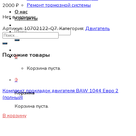
Ремонт тормозной системы
2000
₽
О нас
Нет в наличии
Контакты
Артикул:
10702122-Q7.
Категория:
Двигатель
Искать:
Похожие товары
0
Корзина пуста.
Двигатель
0
Комплект прокладок двигателя BAW 1044 Евро 2
Корзина
(полный)
Корзина пуста.
3800
₽
В корзину
Нет в наличии