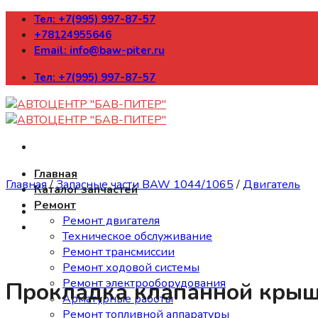
Skip
Тел: +7(995) 997-87-57
to
+78124955646
content
Email: info@baw-piter.ru
Тел: +7(995) 997-87-57
Главная
Главная
/
Запасные части BAW 1044/1065
/
Двигатель
Каталог запчастей
Ремонт
Ремонт двигателя
Техническое обслуживание
Ремонт трансмиссии
Ремонт ходовой системы
Ремонт электрооборудования
Прокладка клапанной крышк
Арматурные работы
Ремонт топливной аппаратуры