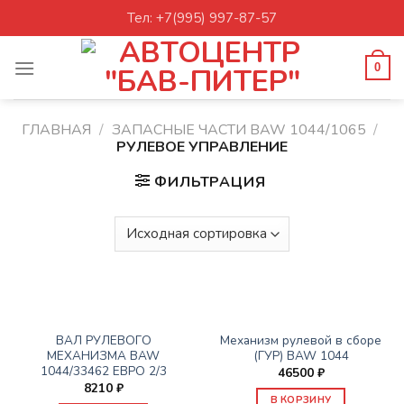
Skip
Тел: +7(995) 997-87-57
to
content
0
ГЛАВНАЯ
/
ЗАПАСНЫЕ ЧАСТИ BAW 1044/1065
/
РУЛЕВОЕ УПРАВЛЕНИЕ
ФИЛЬТРАЦИЯ
РУЛЕВОЕ УПРАВЛЕНИЕ
РУЛЕВОЕ УПРАВЛЕНИЕ
ВАЛ РУЛЕВОГО
Механизм рулевой в сборе
МЕХАНИЗМА BAW
(ГУР) BAW 1044
1044/33462 ЕВРО 2/3
46500
₽
8210
₽
В КОРЗИНУ