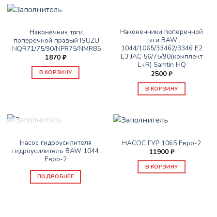
РУЛЕВОЕ УПРАВЛЕНИЕ
РУЛЕВОЕ УПРАВЛЕНИЕ
Наконечники поперечной
Наконечник тяги
тяги BAW
поперечной правый ISUZU
1044/1065/33462/3346 Е2
NQR71/75/90/NPR75/NMR85
Е3 JAC 56/75/90(комплект
1870
₽
L+R) Samtin HQ
В КОРЗИНУ
2500
₽
В КОРЗИНУ
НЕТ В НАЛИЧИИ
РУЛЕВОЕ УПРАВЛЕНИЕ
РУЛЕВОЕ УПРАВЛЕНИЕ
Насос гидроусилителя
НАСОС ГУР 1065 Евро-2
гидроусилитель BAW 1044
11900
₽
Евро-2
В КОРЗИНУ
ПОДРОБНЕЕ