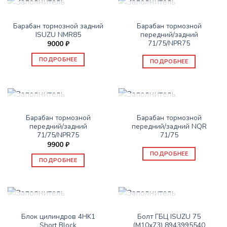
НЕТ В НАЛИЧИИ
НЕТ В НАЛИЧИИ
ЗАПАСНЫЕ ЧАСТИ ISUZU
ЗАПАСНЫЕ ЧАСТИ ISUZU
Барабан тормозной задний
Барабан тормозной
ISUZU NMR85
передний/задний
71/75/NPR75
9000
₽
ПОДРОБНЕЕ
ПОДРОБНЕЕ
НЕТ В НАЛИЧИИ
НЕТ В НАЛИЧИИ
ЗАПАСНЫЕ ЧАСТИ ISUZU
ЗАПАСНЫЕ ЧАСТИ ISUZU
Барабан тормозной
Барабан тормозной
передний/задний
передний/задний NQR
71/75/NPR75
71/75
9900
₽
ПОДРОБНЕЕ
ПОДРОБНЕЕ
НЕТ В НАЛИЧИИ
НЕТ В НАЛИЧИИ
ЗАПАСНЫЕ ЧАСТИ ISUZU
ЗАПАСНЫЕ ЧАСТИ ISUZU
Блок цилиндров 4HK1
Болт ГБЦ ISUZU 75
Short Block
(М10х73) 8943995540