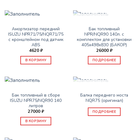
НЕТ В НАЛИЧИИ
ЗАПАСНЫЕ ЧАСТИ ISUZU
ЗАПАСНЫЕ ЧАСТИ ISUZU
Амортизатор передний
Бак топливный
ISUZU NPR71/75/NQR71/75
NPR/NQR90 140л. с
с кронштейном под датчик
комплектом для установки
ABS
405x498x830 (БАКОР)
4620
₽
26000
₽
В КОРЗИНУ
ПОДРОБНЕЕ
НЕТ В НАЛИЧИИ
ЗАПАСНЫЕ ЧАСТИ ISUZU
ЗАПАСНЫЕ ЧАСТИ ISUZU
Бак топливный в сборе
Балка переднего моста
ISUZU NPR75/NQR90 140
NQR75 (оригинал)
литров
27000
₽
ПОДРОБНЕЕ
В КОРЗИНУ