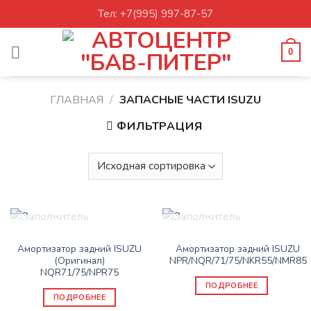
Skip
Тел: +7(995) 997-87-57
to
content
0
ГЛАВНАЯ
/
ЗАПАСНЫЕ ЧАСТИ ISUZU
ФИЛЬТРАЦИЯ
НЕТ В НАЛИЧИИ
НЕТ В НАЛИЧИИ
ЗАПАСНЫЕ ЧАСТИ ISUZU
ЗАПАСНЫЕ ЧАСТИ ISUZU
Амортизатор задний ISUZU
Амортизатор задний ISUZU
(Оригинал)
NPR/NQR/71/75/NKR55/NMR85
NQR71/75/NPR75
ПОДРОБНЕЕ
ПОДРОБНЕЕ