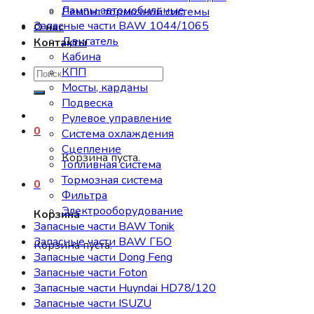
Лампы автомобильные
Ремонт тормозной системы
Запасные части BAW 1044/1065
О нас
Двигатель
Контакты
Кабина
КПП
Искать:
Мосты, карданы
Подвеска
Рулевое управление
0
Система охлаждения
Сцепление
Корзина пуста.
Топливная система
Тормозная система
0
Фильтра
Электрооборудование
Корзина
Запасные части BAW Tonik
Запасные части BAW ГБО
Корзина пуста.
Запасные части Dong Feng
Запасные части Foton
Запасные части Huyndai HD78/120
Запасные части ISUZU