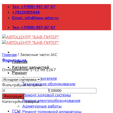
Skip
Тел: +7(995) 997-87-57
to
+78124955646
content
Email: info@baw-piter.ru
Тел: +7(995) 997-87-57
Главная
/
Запасные части JAC
Фильтрация
Главная
Каталог запчастей
Отображение 1–12 из 1267
Ремонт
Ремонт двигателя
Техническое обслуживание
Фильтрация по цене
Ремонт трансмиссии
Минимальная
Максимальная
Ремонт ходовой системы
цена
цена
Фильтрация
Ремонт электрооборудования
Категории товаров
Арматурные работы
ГСМ
Ремонт топливной аппаратуры