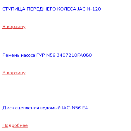
СТУПИЦА ПЕРЕДНЕГО КОЛЕСА JAC N-120
17200
₽
В корзину
Запасные части JAC
Ремень насоса ГУР N56 3407210FA080
1700
₽
В корзину
Нет в наличии
Запасные части JAC
Диск сцепления ведомый JAC-N56 E4
24800
₽
Подробнее