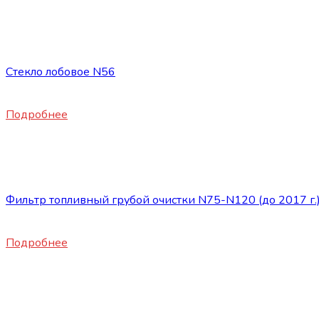
Нет в наличии
Запасные части JAC
Стекло лобовое N56
16500
₽
Подробнее
Нет в наличии
Запасные части JAC
Фильтр топливный грубой очистки N75-N120 (до 2017 г.
1720
₽
Подробнее
Нет в наличии
Запасные части JAC