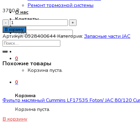
Ремонт тормозной системы
3780
₽
О нас
Контакты
Количество
товара
В корзину
Искать:
Актуатор
Артикул:
0928400644
Категория:
Запасные части JAC
(дозатор
топлива)
BOSCH
0
Похожие товары
JAC
N120
Корзина пуста.
E5
0
0928400644
Запасные части JAC
Корзина
Фильтр масляный Cummins LF17535 Foton/ JAC 80/120 Cu
Корзина пуста.
2500
₽
В корзину
Запасные части JAC