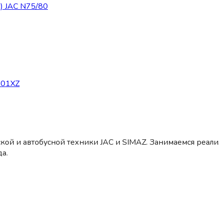
) JAC N75/80
A01XZ
кой и автобусной техники JAC и SIMAZ. Занимаемся реал
а.