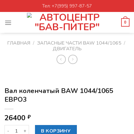
Skip
Тел: +7(995) 997-87-57
to
content
0
ГЛАВНАЯ
/
ЗАПАСНЫЕ ЧАСТИ BAW 1044/1065
/
ДВИГАТЕЛЬ
Вал коленчатый BAW 1044/1065
ЕВРО3
26400
₽
Количество товара Вал коленчатый BAW 1044/1065 ЕВРО
В КОРЗИНУ