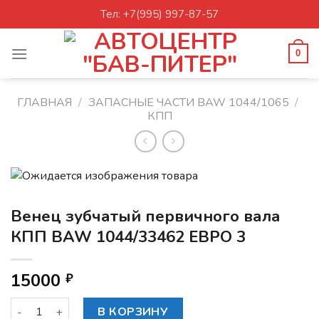
Skip
Тел: +7(995) 997-87-57
to
content
0
ГЛАВНАЯ
/
ЗАПАСНЫЕ ЧАСТИ BAW 1044/1065
/
КПП
Венец зубчатый первичного вала
КПП BAW 1044/33462 ЕВРО 3
15000
₽
Количество товара Венец зубчатый первичного вала КПП
В КОРЗИНУ