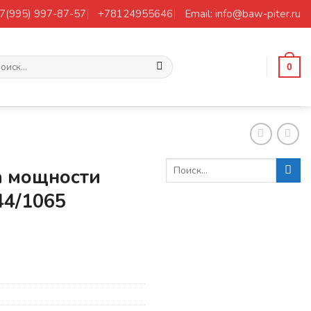
+7(995) 997-87-57
+78124955646
Email: info@baw-piter.ru
ать:
0
а мощности
44/1065