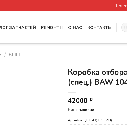
Тел: 
Иск
ЛОГ ЗАПЧАСТЕЙ
РЕМОНТ
О НАС
КОНТАКТЫ
5
/
КПП
Коробка отбор
(спец.) BAW 10
42000
₽
Нет в наличии
Артикул:
QL15D(305KZB)