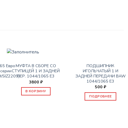
НЕТ В НАЛИЧИИ
КПП
КПП
ПОДШИПНИК
65 Евро
МУФТА В СБОРЕ СО
ИГОЛЬЧАТЫЙ 1 И
-серии
СТУПИЦЕЙ 1 И ЗАДНЕЙ
ЗАДНЕЙ ПЕРЕДАЧИ BAW
/SIZ2209)
ПЕР. 1044/1065 Е3
1044/1065 Е3
3800
₽
500
₽
В КОРЗИНУ
ПОДРОБНЕЕ