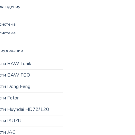
хлаждения
система
система
орудование
сти BAW Tonik
асти BAW ГБО
сти Dong Feng
сти Foton
сти Huyndai HD78/120
сти ISUZU
сти JAC