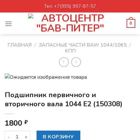
Skip
Тел: +7(995) 997-87-57
to
content
0
ГЛАВНАЯ
/
ЗАПАСНЫЕ ЧАСТИ BAW 1044/1065
/
КПП
Подшипник первичного и
вторичного вала 1044 Е2 (150308)
1800
₽
Количество товара Подшипник первичного и вторичного в
В КОРЗИНУ