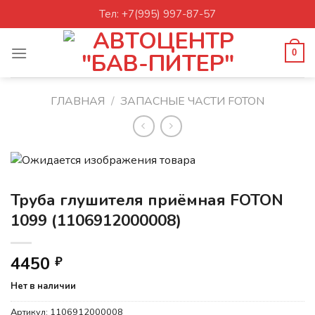
Skip
Тел: +7(995) 997-87-57
to
content
0
ГЛАВНАЯ
/
ЗАПАСНЫЕ ЧАСТИ FOTON
Труба глушителя приёмная FOTON
1099 (1106912000008)
4450
₽
Нет в наличии
Артикул:
1106912000008