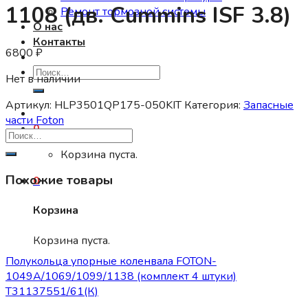
1108 (дв. Cummins ISF 3.8)
Ремонт тормозной системы
О нас
Контакты
6800
₽
Искать:
Нет в наличии
Артикул:
HLP3501QP175-050KIT
Категория:
Запасные
части Foton
0
Корзина пуста.
Похожие товары
0
Корзина
Запасные части Foton
Корзина пуста.
Полукольца упорные коленвала FOTON-
1049А/1069/1099/1138 (комплект 4 штуки)
Т31137551/61(К)