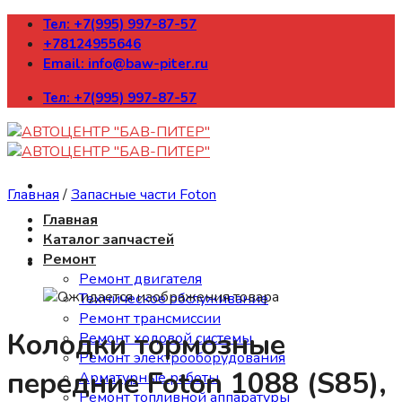
Skip
Тел: +7(995) 997-87-57
to
+78124955646
content
Email: info@baw-piter.ru
Тел: +7(995) 997-87-57
Главная
/
Запасные части Foton
Главная
Каталог запчастей
Ремонт
Ремонт двигателя
Техническое обслуживание
Ремонт трансмиссии
Колодки тормозные
Ремонт ходовой системы
Ремонт электрооборудования
передние Foton 1088 (S85),
Арматурные работы
Ремонт топливной аппаратуры