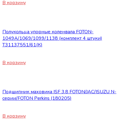
В корзину
Запасные части Foton
Полукольца упорные коленвала FOTON-
1049А/1069/1099/1138 (комплект 4 штуки)
Т31137551/61(К)
820
₽
В корзину
Запасные части Foton
Подшипник маховика ISF 3.8 FOTON/JAC/ISUZU N-
серии/FOTON Perkins (180205)
300
₽
В корзину
Нет в наличии