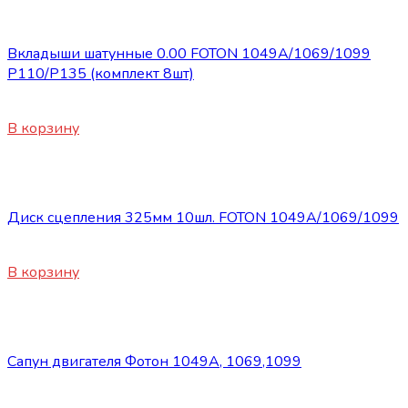
Запасные части Foton
Вкладыши шатунные 0.00 FOTON 1049А/1069/1099
P110/P135 (комплект 8шт)
1850
₽
В корзину
Запасные части Foton
Диск сцепления 325мм 10шл. FOTON 1049A/1069/1099
4800
₽
В корзину
Запасные части Foton
Сапун двигателя Фотон 1049A, 1069,1099
900
₽