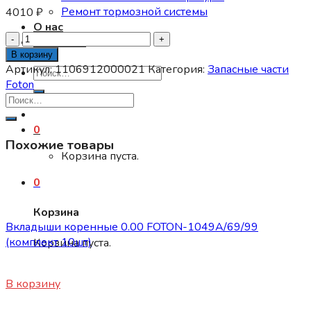
Ремонт тормозной системы
4010
₽
О нас
Количество
Контакты
товара
В корзину
Глушитель
Артикул:
1106912000021
Категория:
Запасные части
Искать:
FOTON
Foton
1049A/1069/1099
0
Похожие товары
Корзина пуста.
0
Запасные части Foton
Корзина
Вкладыши коренные 0.00 FOTON-1049А/69/99
(комплект 10шт)
Корзина пуста.
1800
₽
В корзину