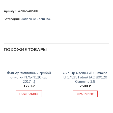
Артикул:
4206540580
Категория:
Запасные части JAC
ПОХОЖИЕ ТОВАРЫ
НЕТ В НАЛИЧИИ
ЗАПАСНЫЕ ЧАСТИ JAC
ЗАПАСНЫЕ ЧАСТИ JAC
Фильтр топливный грубой
Фильтр масляный Cummins
очистки N75-N120 (до
LF17535 Foton/ JAC 80/120
2017 г.)
Cummins 3.8
1720
₽
2500
₽
ПОДРОБНЕЕ
В КОРЗИНУ