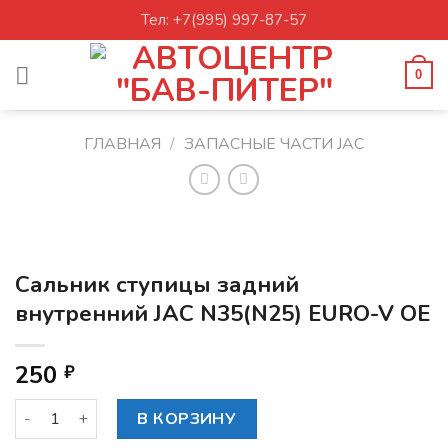
Skip
Тел: +7(995) 997-87-57
to
content
0
ГЛАВНАЯ
/
ЗАПАСНЫЕ ЧАСТИ JAC
Сальник ступицы задний
внутренний JAC N35(N25) EURO-V OE
250
₽
Количество товара Сальник ступицы задний внутренний J
В КОРЗИНУ