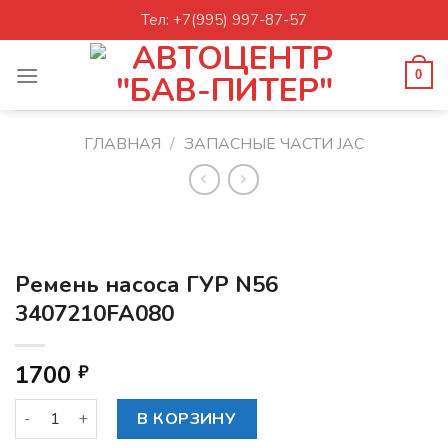
Skip
Тел: +7(995) 997-87-57
to
content
0
ГЛАВНАЯ
/
ЗАПАСНЫЕ ЧАСТИ JAC
Ремень насоса ГУР N56
3407210FA080
1700
₽
Количество товара Ремень насоса ГУР N56 3407210FA080
В КОРЗИНУ