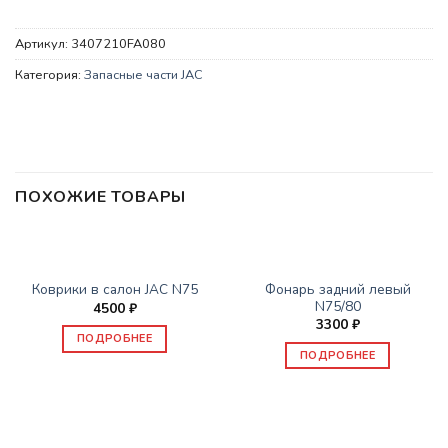
Артикул:
3407210FA080
Категория:
Запасные части JAC
ПОХОЖИЕ ТОВАРЫ
НЕТ В НАЛИЧИИ
НЕТ В НАЛИЧИИ
ЗАПАСНЫЕ ЧАСТИ JAC
ЗАПАСНЫЕ ЧАСТИ JAC
Фонарь задний левый
Коврики в салон JAC N75
N75/80
4500
₽
3300
₽
ПОДРОБНЕЕ
ПОДРОБНЕЕ