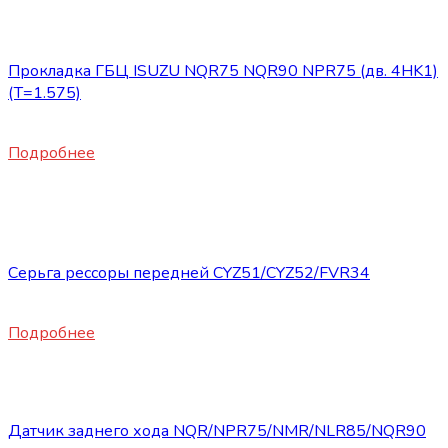
Запасные части ISUZU
Прокладка ГБЦ ISUZU NQR75 NQR90 NPR75 (дв. 4HK1)
(T=1.575)
9800
₽
Подробнее
Нет в наличии
Запасные части ISUZU
Серьга рессоры передней CYZ51/CYZ52/FVR34
3800
₽
Подробнее
Запасные части ISUZU
Датчик заднего хода NQR/NPR75/NMR/NLR85/NQR90