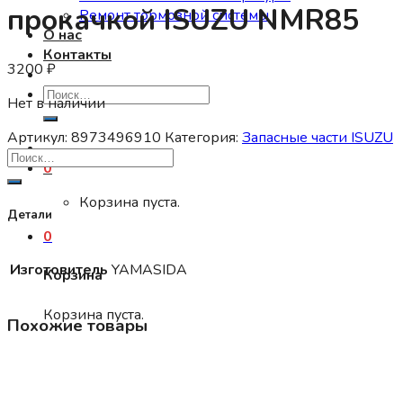
прокачкой ISUZU NMR85
Ремонт тормозной системы
О нас
Контакты
3200
₽
Искать:
Нет в наличии
Артикул:
8973496910
Категория:
Запасные части ISUZU
0
Корзина пуста.
Детали
0
Изготовитель
YAMASIDA
Корзина
Корзина пуста.
Похожие товары