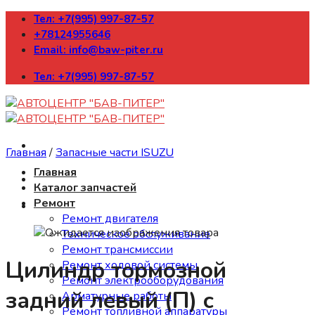
Skip
Тел: +7(995) 997-87-57
to
+78124955646
content
Email: info@baw-piter.ru
Тел: +7(995) 997-87-57
Главная
/
Запасные части ISUZU
Главная
Каталог запчастей
Ремонт
Ремонт двигателя
Техническое обслуживание
Ремонт трансмиссии
Цилиндр тормозной
Ремонт ходовой системы
Ремонт электрооборудования
задний левый (П) с
Арматурные работы
Ремонт топливной аппаратуры