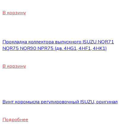
3800
₽
В корзину
Запасные части ISUZU
Прокладка коллектора выпускного ISUZU NQR71
NQR75 NQR90 NPR75 (дв. 4HG1, 4HF1, 4HK1)
1000
₽
В корзину
Нет в наличии
Запасные части ISUZU
Винт коромысла регулировочный ISUZU, оригинал
1700
₽
Подробнее