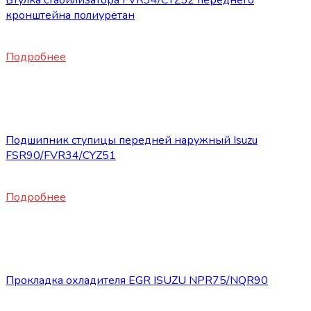
Втулка стабилизатора FVR34/CYZ52 переднего
кронштейна полиуретан
840
₽
Подробнее
Нет в наличии
Запасные части ISUZU
Подшипник ступицы передней наружный Isuzu
FSR90/FVR34/CYZ51
9500
₽
Подробнее
Нет в наличии
Запасные части ISUZU
Прокладка охладителя EGR ISUZU NPR75/NQR90
3100
₽