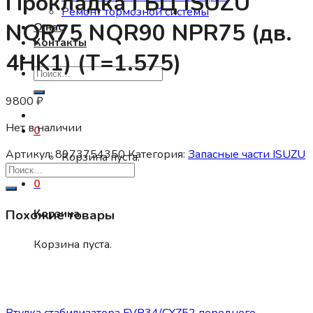
Прокладка ГБЦ ISUZU
Ремонт тормозной системы
NQR75 NQR90 NPR75 (дв.
О нас
Контакты
4HK1) (T=1.575)
Искать:
9800
₽
Нет в наличии
0
Артикул:
8973754350
Категория:
Запасные части ISUZU
Корзина пуста.
0
Похожие товары
Корзина
Корзина пуста.
Нет в наличии
Запасные части ISUZU