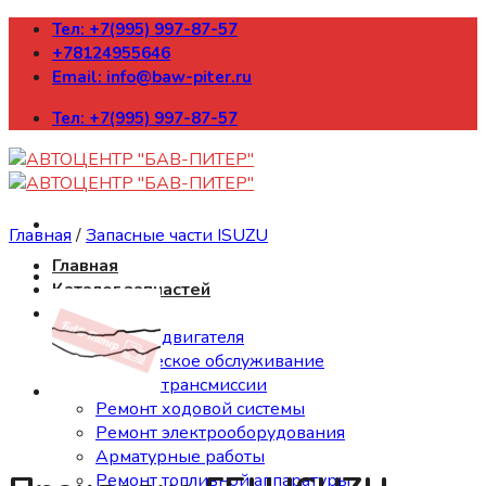
Skip
Тел: +7(995) 997-87-57
to
+78124955646
content
Email: info@baw-piter.ru
Тел: +7(995) 997-87-57
Главная
/
Запасные части ISUZU
Главная
Каталог запчастей
Ремонт
Ремонт двигателя
Техническое обслуживание
Ремонт трансмиссии
Ремонт ходовой системы
Ремонт электрооборудования
Арматурные работы
Ремонт топливной аппаратуры