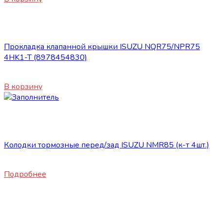
Запасные части ISUZU
Прокладка клапанной крышки ISUZU NQR75/NPR75
4HK1-T (8978454830)
2720
₽
В корзину
Нет в наличии
Запасные части ISUZU
Колодки тормозные перед/зад ISUZU NMR85 (к-т 4шт.)
4800
₽
Подробнее
Запасные части ISUZU