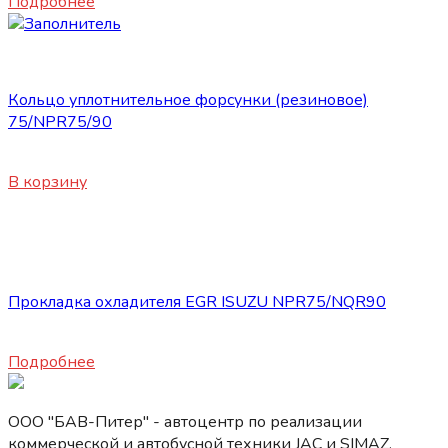
Подробнее
Запасные части ISUZU
Кольцо уплотнительное форсунки (резиновое)
75/NPR75/90
350
₽
В корзину
Нет в наличии
Запасные части ISUZU
Прокладка охладителя EGR ISUZU NPR75/NQR90
3100
₽
Подробнее
ООО "БАВ-Питер" - автоцентр по реализации
коммерческой и автобусной техники JAC и SIMAZ.