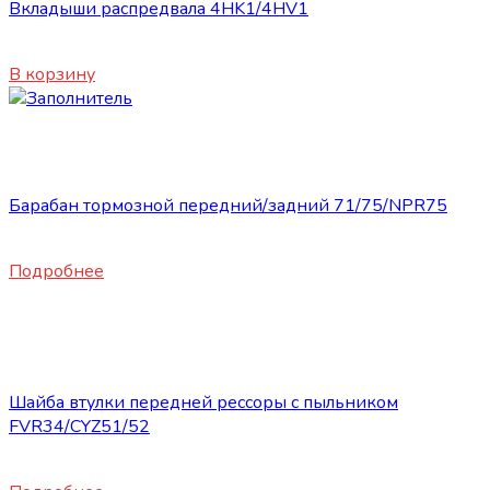
Вкладыши распредвала 4HK1/4HV1
1600
₽
В корзину
Нет в наличии
Запасные части ISUZU
Барабан тормозной передний/задний 71/75/NPR75
9900
₽
Подробнее
Нет в наличии
Запасные части ISUZU
Шайба втулки передней рессоры с пыльником
FVR34/CYZ51/52
1200
₽