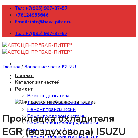
Skip
Тел: +7(995) 997-87-57
to
+78124955646
content
Email: info@baw-piter.ru
Тел: +7(995) 997-87-57
Главная
/
Запасные части ISUZU
Главная
Каталог запчастей
Ремонт
Ремонт двигателя
Техническое обслуживание
Ремонт трансмиссии
Прокладка охладителя
Ремонт ходовой системы
Ремонт электрооборудования
EGR (воздуховода) ISUZU
Арматурные работы
Ремонт топливной аппаратуры