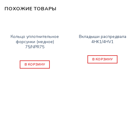
ПОХОЖИЕ ТОВАРЫ
ЗАПАСНЫЕ ЧАСТИ ISUZU
ЗАПАСНЫЕ ЧАСТИ ISUZU
Кольцо уплотнительное
Вкладыши распредвала
форсунки (медное)
4HK1/4HV1
75/NPR75
1600
₽
610
₽
В КОРЗИНУ
В КОРЗИНУ