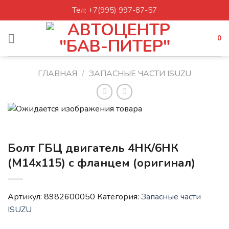
Skip
Тел: +7(995) 997-87-57
to
content
0
ГЛАВНАЯ
/
ЗАПАСНЫЕ ЧАСТИ ISUZU
Болт ГБЦ двигатель 4НК/6НК
(М14х115) с фланцем (оригинал)
Артикул:
8982600050
Категория:
Запасные части
ISUZU