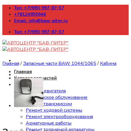
Skip
Тел: +7(995) 997-87-57
to
+78124955646
content
Email: info@baw-piter.ru
Тел: +7(995) 997-87-57
Главная
/
Запасные части BAW 1044/1065
/
Кабина
Главная
Каталог запчастей
Ремонт
Ремонт двигателя
Техническое обслуживание
Ремонт трансмиссии
Ремонт ходовой системы
Ремонт электрооборудования
Арматурные работы
Ремонт топливной аппаратуры