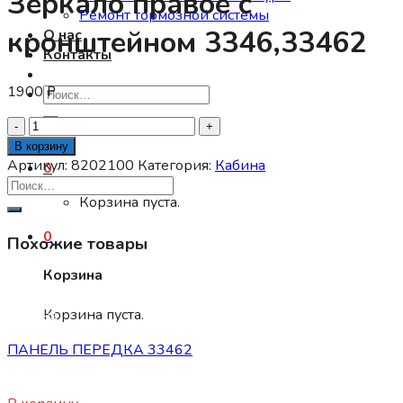
Зеркало правое с
Ремонт тормозной системы
кронштейном 3346,33462
О нас
Контакты
1900
₽
Искать:
Количество
товара
В корзину
Зеркало
Артикул:
8202100
Категория:
Кабина
0
правое
Корзина пуста.
с
кронштейном
0
Похожие товары
3346,33462
Корзина
Корзина пуста.
Кабина
ПАНЕЛЬ ПЕРЕДКА 33462
12500
₽