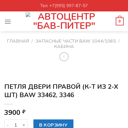
Skip
Тел: +7(995) 997-87-57
to
content
0
ГЛАВНАЯ
/
ЗАПАСНЫЕ ЧАСТИ BAW 1044/1065
/
КАБИНА
ПЕТЛЯ ДВЕРИ ПРАВОЙ (К-Т ИЗ 2-Х
ШТ) BAW 33462, 3346
3900
₽
Количество товара ПЕТЛЯ ДВЕРИ ПРАВОЙ (К-Т ИЗ 2-Х ШТ
В КОРЗИНУ