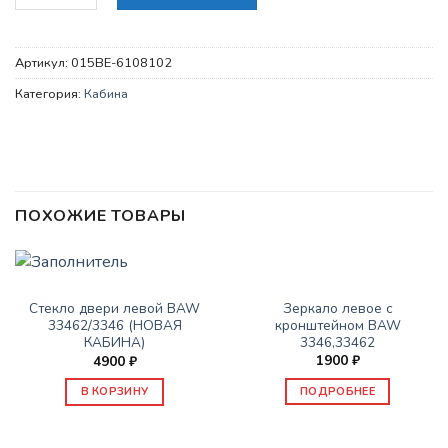
Артикул:
015BE-6108102
Категория:
Кабина
ПОХОЖИЕ ТОВАРЫ
НЕТ В НАЛИЧИИ
КАБИНА
КАБИНА
Зеркало левое с
Стекло двери левой BAW
кронштейном BAW
33462/3346 (НОВАЯ
3346,33462
КАБИНА)
1900
₽
4900
₽
ПОДРОБНЕЕ
В КОРЗИНУ