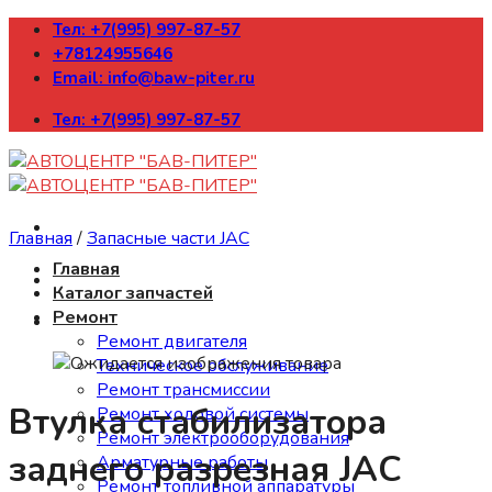
Skip
Тел: +7(995) 997-87-57
to
+78124955646
content
Email: info@baw-piter.ru
Тел: +7(995) 997-87-57
Главная
/
Запасные части JAC
Главная
Каталог запчастей
Ремонт
Ремонт двигателя
Техническое обслуживание
Ремонт трансмиссии
Втулка стабилизатора
Ремонт ходовой системы
Ремонт электрооборудования
заднего разрезная JAC
Арматурные работы
Ремонт топливной аппаратуры