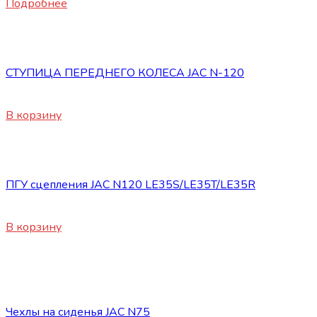
Подробнее
Запасные части JAC
СТУПИЦА ПЕРЕДНЕГО КОЛЕСА JAC N-120
17200
₽
В корзину
Запасные части JAC
ПГУ сцепления JAC N120 LE35S/LE35T/LE35R
8400
₽
В корзину
Нет в наличии
Запасные части JAC
Чехлы на сиденья JAC N75