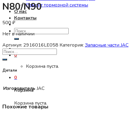
N80/N90
Ремонт тормозной системы
О нас
Контакты
500
₽
Искать:
Нет в наличии
Артикул:
2916016LE058
Категория:
Запасные части JAC
0
Корзина пуста.
Детали
0
Изготовитель
JAC
Корзина
Корзина пуста.
Похожие товары
Запасные части JAC