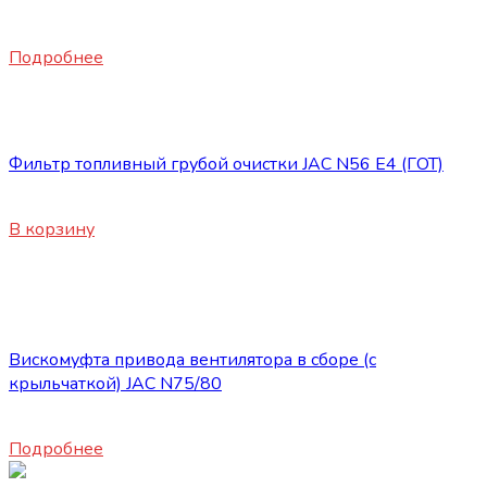
5900
₽
Подробнее
Запасные части JAC
Фильтр топливный грубой очистки JAC N56 Е4 (ГОТ)
3200
₽
В корзину
Нет в наличии
Запасные части JAC
Вискомуфта привода вентилятора в сборе (с
крыльчаткой) JAC N75/80
23600
₽
Подробнее