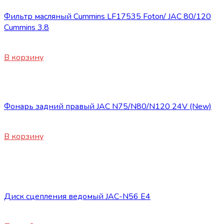
Фильтр масляный Cummins LF17535 Foton/ JAC 80/120
Cummins 3.8
2500
₽
В корзину
Запасные части JAC
Фонарь задний правый JAC N75/N80/N120 24V (New)
3300
₽
В корзину
Нет в наличии
Запасные части JAC
Диск сцепления ведомый JAC-N56 E4
24800
₽