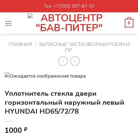
Skip
Тел: +7(995) 997-87-57
to
content
0
ГЛАВНАЯ
/
ЗАПАСНЫЕ ЧАСТИ JBC/FAW/YUEJIN И
ПР.
Уплотнитель стекла двери
горизонтальный наружный левый
HYUNDAI HD65/72/78
1000
₽