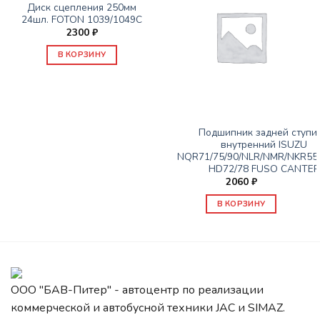
Диск сцепления 250мм
24шл. FOTON 1039/1049C
2300
₽
В КОРЗИНУ
ЗАПАСНЫЕ ЧАСТИ JBC/FAW/YUEJIN И ПР.
Подшипник задней ступи
внутренний ISUZU
NQR71/75/90/NLR/NMR/NKR55
HD72/78 FUSO CANTER
2060
₽
В КОРЗИНУ
ООО "БАВ-Питер" - автоцентр по реализации
коммерческой и автобусной техники JAC и SIMAZ.