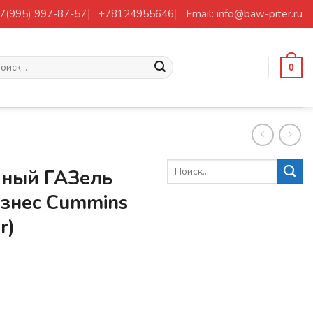
+7(995) 997-87-57
+78124955646
Email: info@baw-piter.ru
ать:
0
шный ГАЗель
изнес Cummins
r)