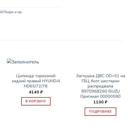
/Yuejin и пр.
НЕТ В НАЛИЧИИ
ЗАПАСНЫЕ ЧАСТИ JBC/FAW/YUEJIN И ПР.
ЗАПАСНЫЕ ЧАСТИ JBC/FAW/YUEJIN И ПР.
Заглушка ДВС OD=51 на
Цилиндр тормозной
ГБЦ болт шестерни
задний правый HYUNDAI
распредвала
HD65/72/78
8970968260 ISUZU
4140
₽
Оригинал 00000590
В КОРЗИНУ
1100
₽
ПОДРОБНЕЕ