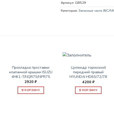
Артикул:
GB529
Категория:
Запасные части JBC/FAW
ЗАПАСНЫЕ ЧАСТИ JBC/FAW/YUEJIN И ПР.
ЗАПАСНЫЕ ЧАСТИ JBC/FAW/YUEJIN И ПР.
Прокладка проставки
Цилиндр тормозной
клапанной крышки ISUZU
передний правый
4HK1-T/NQR75/NPR75
HYUNDAI HD65/72/78
2920
₽
4200
₽
В КОРЗИНУ
В КОРЗИНУ