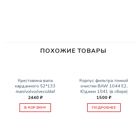
ПОХОЖИЕ ТОВАРЫ
НЕТ В НАЛИЧИИ
ЗАПАСНЫЕ ЧАСТИ JBC/FAW/YUEJIN И ПР.
ЗАПАСНЫЕ ЧАСТИ JBC/FAW/YUEJIN И ПР.
Крестовина вала
Корпус фильтра тонкой
карданного 52*133
очистки BAW 1044 E2,
man/volvo/iveco/daf
Юджин 1041 (в сборе)
2440
₽
1500
₽
В КОРЗИНУ
ПОДРОБНЕЕ