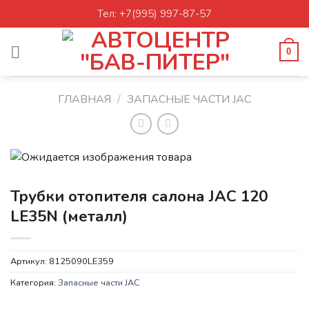
Skip
Тел: +7(995) 997-87-57
to
content
0
ГЛАВНАЯ
/
ЗАПАСНЫЕ ЧАСТИ JAC
Трубки отопителя салона JAC 120
LE35N (металл)
Артикул:
8125090LE359
Категория:
Запасные части JAC