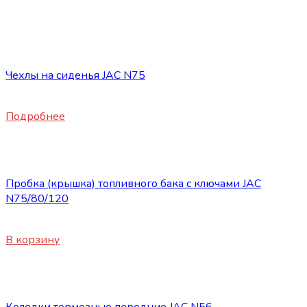
Нет в наличии
Запасные части JAC
Чехлы на сиденья JAC N75
5900
₽
Подробнее
Запасные части JAC
Пробка (крышка) топливного бака с ключами JAC
N75/80/120
3100
₽
В корзину
Запасные части JAC
Колодки тормозные передние JAC N56