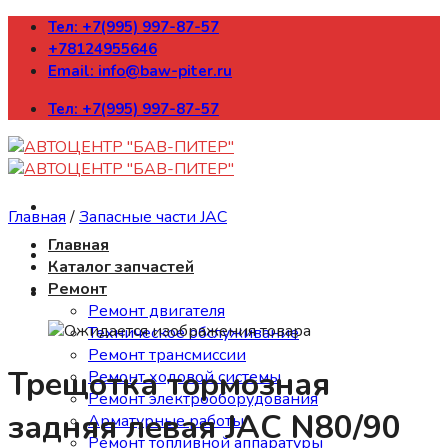
Skip
Тел: +7(995) 997-87-57
to
+78124955646
content
Email: info@baw-piter.ru
Тел: +7(995) 997-87-57
Главная
/
Запасные части JAC
Главная
Каталог запчастей
Ремонт
Ремонт двигателя
Техническое обслуживание
Ремонт трансмиссии
Трещотка тормозная
Ремонт ходовой системы
Ремонт электрооборудования
задняя левая JAC N80/90
Арматурные работы
Ремонт топливной аппаратуры