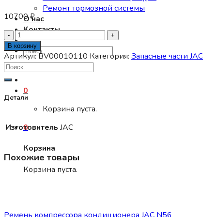
Ремонт тормозной системы
10700
₽
О нас
Контакты
Количество
товара
В корзину
Искать:
Трещотка
Артикул:
BV00010110
Категория:
Запасные части JAC
тормозная
задняя
левая
0
JAC
Детали
N80/90
Корзина пуста.
0
Изготовитель
JAC
Корзина
Похожие товары
Корзина пуста.
Запасные части JAC
Ремень компрессора кондиционера JAC N56