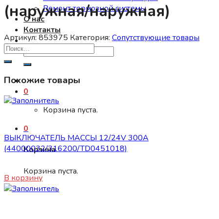
(наружная/наружная)
Ремонт тормозной системы
О нас
Контакты
Артикул:
853975
Категория:
Сопутствующие товары
Искать:
Похожие товары
0
Корзина пуста.
Сопутствующие товары
0
ВЫКЛЮЧАТЕЛЬ МАССЫ 12/24V 300A
(44000032/316200/TD0451018)
Корзина
1400
₽
Корзина пуста.
В корзину
Сопутствующие товары