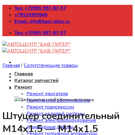
Skip
Тел: +7(995) 997-87-57
to
+78124955646
content
Email: info@baw-piter.ru
Тел: +7(995) 997-87-57
Главная
/
Сопутствующие товары
Главная
Каталог запчастей
Ремонт
Ремонт двигателя
Техническое обслуживание
Ремонт трансмиссии
Штуцер соединительный
Ремонт ходовой системы
Ремонт электрооборудования
М14х1.5 — М14х1.5
Арматурные работы
Ремонт топливной аппаратуры