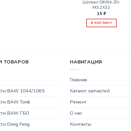
Шплинт DIN94-ZN-
M3.2X32
15
₽
В КОРЗИНУ
И ТОВАРОВ
НАВИГАЦИЯ
Главная
асти BAW 1044/1065
Каталог запчастей
сти BAW Tonik
Ремонт
асти BAW ГБО
О нас
сти Dong Feng
Контакты