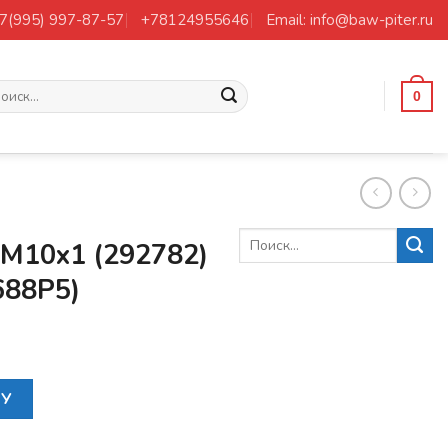
+7(995) 997-87-57
+78124955646
Email: info@baw-piter.ru
ать:
0
М10х1 (292782)
688P5)
ильки М10х1 (292782) (292765P) (250688P5)
НУ