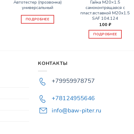
Автотестер (прозвонка)
Гайка М20×1.5
универсальный
самоконтрящаяся с
пласт.вставкой M20x1.5
SAF 104.124
ПОДРОБНЕЕ
100
₽
ПОДРОБНЕЕ
КОНТАКТЫ
+79959978757
+78124955646
info@baw-piter.ru