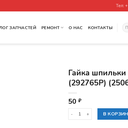
Тел: 
Иск
ЛОГ ЗАПЧАСТЕЙ
РЕМОНТ
О НАС
КОНТАКТЫ
Гайка шпильки 
(292765P) (250
50
₽
Количество товара Гайка шп
В КОРЗИ