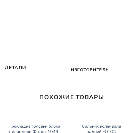
ДЕТАЛИ
ИЗГОТОВИТЕЛЬ
ПОХОЖИЕ ТОВАРЫ
ЗАПАСНЫЕ ЧАСТИ FOTON
ЗАПАСНЫЕ ЧАСТИ FOTON
Прокладка головки блока
Сальник коленвала
цилиндров Фотон-1049-
задний FOTON