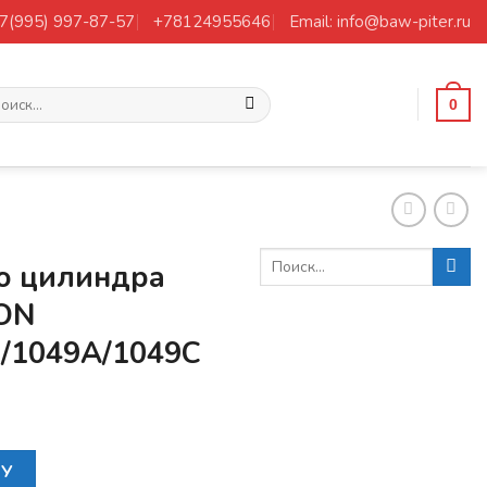
+7(995) 997-87-57
+78124955646
Email: info@baw-piter.ru
ать:
0
о цилиндра
TON
1/1049А/1049С
абочего цилиндра сцепления FOTON 1031/1039/1041/1049А
НУ