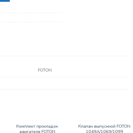
FOTON
ЗАПАСНЫЕ ЧАСТИ FOTON
ЗАПАСНЫЕ ЧАСТИ FOTON
Комплект прокладок
Клапан выпускной FOTON
двигателя FOTON
1049А/1069/1099