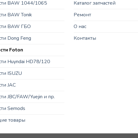
асти BAW 1044/1065
Каталог запчастей
сти BAW Tonik
Ремонт
асти BAW ГБО
О нас
сти Dong Feng
Контакты
сти Foton
сти Huyndai HD78/120
сти ISUZU
сти JAC
ти JBC/FAW/Yuejin и пр.
сти Semods
щие товары