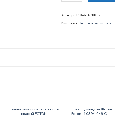
Артикул:
1104616200020
Категория:
Запасные части Foton
ЗАПАСНЫЕ ЧАСТИ FOTON
ЗАПАСНЫЕ ЧАСТИ FOTON
Наконечник поперечной тяги
Поршень цилиндра Фотон
правый FOTON
Foton -1039/1049 С