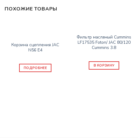
ПОХОЖИЕ ТОВАРЫ
Нет в наличии
ЗАПАСНЫЕ ЧАСТИ JAC
Фильтр масляный Cummins
ЗАПАСНЫЕ ЧАСТИ JAC
LF17535 Foton/ JAC 80/120
Корзина сцепления JAC
Cummins 3.8
N56 E4
2500
₽
16800
₽
В КОРЗИНУ
ПОДРОБНЕЕ