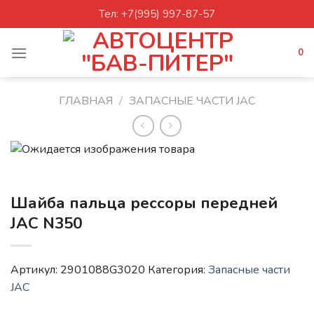
Skip
Тел: +7(995) 997-87-57
to
content
0
ГЛАВНАЯ
/
ЗАПАСНЫЕ ЧАСТИ JAC
Шайба пальца рессоры передней
JAC N350
Артикул:
2901088G3020
Категория:
Запасные части
JAC