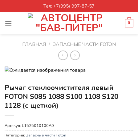
Skip
Тел: +7(995) 997-87-57
to
content
0
ГЛАВНАЯ
/
ЗАПАСНЫЕ ЧАСТИ FOTON
Рычаг стеклоочистителя левый
FOTON S085 1088 S100 1108 S120
1128 (с щеткой)
Артикул:
L1525010100A0
Категория:
Запасные части Foton