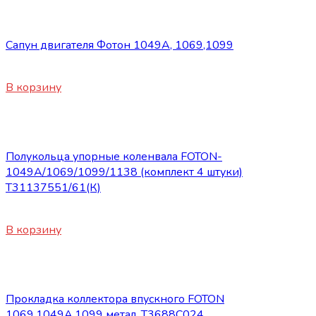
Запасные части Foton
Сапун двигателя Фотон 1049A, 1069,1099
900
₽
В корзину
Запасные части Foton
Полукольца упорные коленвала FOTON-
1049А/1069/1099/1138 (комплект 4 штуки)
Т31137551/61(К)
820
₽
В корзину
Запасные части Foton
Прокладка коллектора впускного FOTON
1069,1049А,1099 метал. Т3688C024