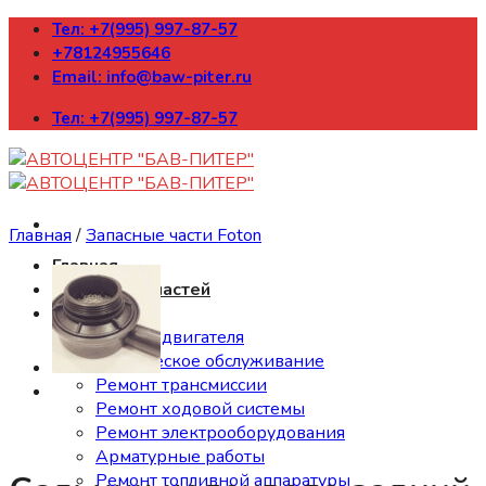
Skip
Тел: +7(995) 997-87-57
to
+78124955646
content
Email: info@baw-piter.ru
Тел: +7(995) 997-87-57
Главная
/
Запасные части Foton
Главная
Каталог запчастей
Ремонт
Ремонт двигателя
Техническое обслуживание
Ремонт трансмиссии
Ремонт ходовой системы
Ремонт электрооборудования
Арматурные работы
Ремонт топливной аппаратуры