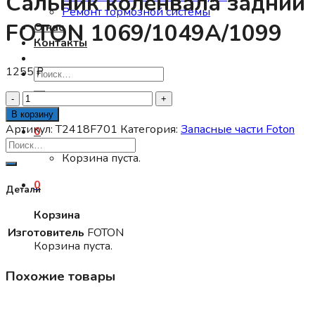
Сальник коленвала задний
Ремонт тормозной системы
FOTON 1069/1049А/1099
О нас
Контакты
1255
₽
Искать:
Количество
товара
В корзину
Сальник
Артикул:
T2418F701
Категория:
Запасные части Foton
0
коленвала
Корзина пуста.
задний
FOTON
0
1069/1049А/1099
Детали
Корзина
Изготовитель
FOTON
Корзина пуста.
Похожие товары