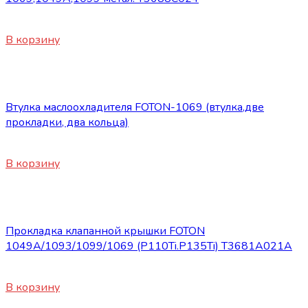
450
₽
В корзину
Запасные части Foton
Втулка маслоохладителя FOTON-1069 (втулка,две
прокладки, два кольца)
660
₽
В корзину
Запасные части Foton
Прокладка клапанной крышки FOTON
1049A/1093/1099/1069 (P110Ti.P135Ti) Т3681А021А
420
₽
В корзину