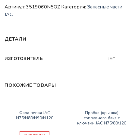
Артикул:
3519060N5QZ
Категория:
Запасные части
JAC
ДЕТАЛИ
ИЗГОТОВИТЕЛЬ
JAC
ПОХОЖИЕ ТОВАРЫ
ЗАПАСНЫЕ ЧАСТИ JAC
ЗАПАСНЫЕ ЧАСТИ JAC
Фара левая JAC
Пробка (крышка)
N75/N80/N90/N120
топливного бака с
ключами JAC N75/80/120
11500
₽
3100
₽