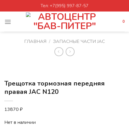
Skip
Тел: +7(995) 997-87-57
to
content
0
ГЛАВНАЯ
/
ЗАПАСНЫЕ ЧАСТИ JAC
Трещотка тормозная передняя
правая JAC N120
13870
₽
Нет в наличии