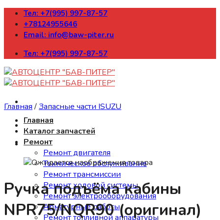
Skip
Тел: +7(995) 997-87-57
to
+78124955646
content
Email: info@baw-piter.ru
Тел: +7(995) 997-87-57
Главная
/
Запасные части ISUZU
Главная
Каталог запчастей
Ремонт
Ремонт двигателя
Техническое обслуживание
Ремонт трансмиссии
Ручка подъёма кабины
Ремонт ходовой системы
Ремонт электрооборудования
NPR75/NQR90 (оригинал)
Арматурные работы
Ремонт топливной аппаратуры