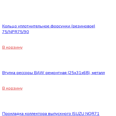
Запасные части ISUZU
Кольцо уплотнительное форсунки (резиновое)
75/NPR75/90
350
₽
В корзину
Запасные части ISUZU
Втулка рессоры BAW ремонтная (25x31x68), металл
550
₽
В корзину
Запасные части ISUZU
Прокладка коллектора выпускного ISUZU NQR71