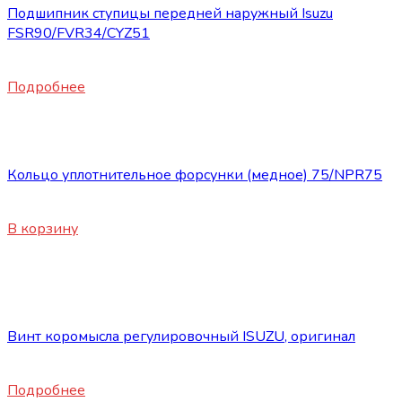
Подшипник ступицы передней наружный Isuzu
FSR90/FVR34/CYZ51
9500
₽
Подробнее
Запасные части ISUZU
Кольцо уплотнительное форсунки (медное) 75/NPR75
610
₽
В корзину
Нет в наличии
Запасные части ISUZU
Винт коромысла регулировочный ISUZU, оригинал
1700
₽
Подробнее