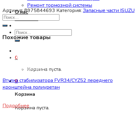
Ремонт тормозной системы
Артикул:
8975844693
Категория:
Запасные части ISUZU
О нас
Контакты
Искать:
Похожие товары
Нет в наличии
0
Запасные части ISUZU
Корзина пуста.
Втулка стабилизатора FVR34/CYZ52 переднего
0
кронштейна полиуретан
Корзина
840
₽
Подробнее
Корзина пуста.
Нет в наличии
Запасные части ISUZU