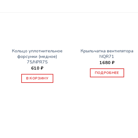
НЕТ В НАЛИЧИИ
ЗАПАСНЫЕ ЧАСТИ ISUZU
ЗАПАСНЫЕ ЧАСТИ ISUZU
Кольцо уплотнительное
Крыльчатка вентилятора
форсунки (медное)
NQR71
75/NPR75
1680
₽
610
₽
ПОДРОБНЕЕ
В КОРЗИНУ