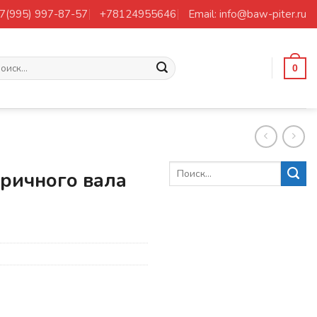
+7(995) 997-87-57
+78124955646
Email: info@baw-piter.ru
ать:
0
ричного вала