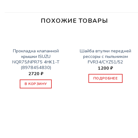
ПОХОЖИЕ ТОВАРЫ
НЕТ В НАЛИЧИИ
ЗАПАСНЫЕ ЧАСТИ ISUZU
ЗАПАСНЫЕ ЧАСТИ ISUZU
Прокладка клапанной
Шайба втулки передней
крышки ISUZU
рессоры с пыльником
NQR75/NPR75 4HK1-T
FVR34/CYZ51/52
(8978454830)
1200
₽
2720
₽
ПОДРОБНЕЕ
В КОРЗИНУ