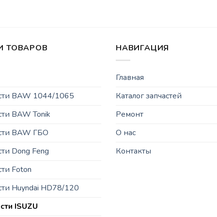
И ТОВАРОВ
НАВИГАЦИЯ
Главная
асти BAW 1044/1065
Каталог запчастей
сти BAW Tonik
Ремонт
асти BAW ГБО
О нас
сти Dong Feng
Контакты
сти Foton
сти Huyndai HD78/120
сти ISUZU