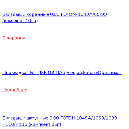
Запасные части Foton
Вкладыши коренные 0.00 FOTON-1049А/69/99
(комплект 10шт)
1800
₽
В корзину
Нет в наличии
Запасные части Foton
Прокладка ГБЦ (ISF3.8) ПАЗ,Валдай,Foton «Оригинал»
2600
₽
Подробнее
Запасные части Foton
Вкладыши шатунные 0.00 FOTON 1049А/1069/1099
P110/P135 (комплект 8шт)