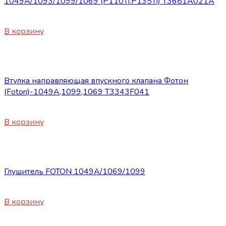
1049A/1093/1099/1069 (P110Ti.P135Ti) Т3681А021А
420
₽
В корзину
Запасные части Foton
Втулка направляющая впускного клапана Фотон
(Foton)-1049А,1099,1069 T3343F041
250
₽
В корзину
Запасные части Foton
Глушитель FOTON 1049A/1069/1099
4010
₽
В корзину