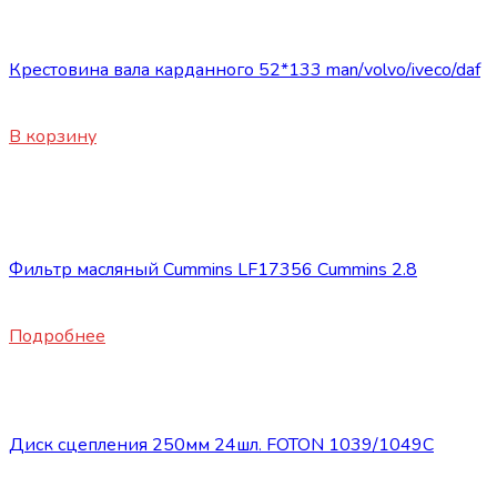
Запасные части JBC/FAW/Yuejin и пр.
Крестовина вала карданного 52*133 man/volvo/iveco/daf
2440
₽
В корзину
Нет в наличии
Запасные части JBC/FAW/Yuejin и пр.
Фильтр масляный Cummins LF17356 Cummins 2.8
1950
₽
Подробнее
Запасные части JBC/FAW/Yuejin и пр.
Диск сцепления 250мм 24шл. FOTON 1039/1049C
2300
₽