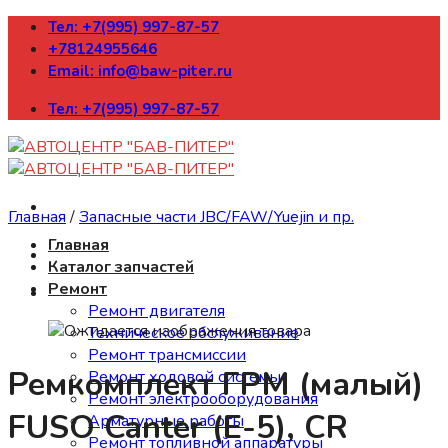
Skip
Тел: +7(995) 997-87-57
to
+78124955646
content
Email: info@baw-piter.ru
Тел: +7(995) 997-87-57
Главная
/
Запасные части JBC/FAW/Yuejin и пр.
Главная
Каталог запчастей
Ремонт
Ремонт двигателя
Техническое обслуживание
Ремонт трансмиссии
Ремкомплект ГРМ (малый)
Ремонт ходовой системы
Ремонт электрооборудования
FUSO Canter (E-5), CR
Арматурные работы
Ремонт топливной аппаратуры