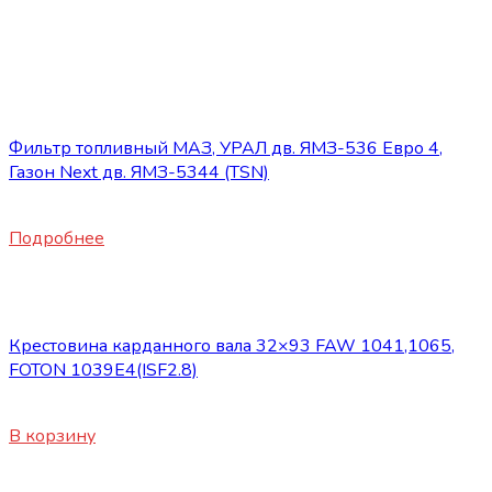
Нет в наличии
Запасные части JBC/FAW/Yuejin и пр.
Фильтр топливный МАЗ, УРАЛ дв. ЯМЗ-536 Евро 4,
Газон Next дв. ЯМЗ-5344 (TSN)
1300
₽
Подробнее
Запасные части JBC/FAW/Yuejin и пр.
Крестовина карданного вала 32×93 FAW 1041,1065,
FOTON 1039E4(ISF2.8)
1600
₽
В корзину