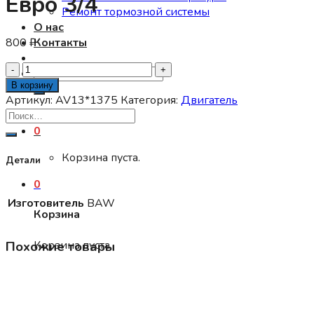
Евро 3/4
Ремонт тормозной системы
О нас
800
₽
Контакты
Количество
Искать:
товара
В корзину
Ремень
Артикул:
AV13*1375
Категория:
Двигатель
генератора
BAW
0
1044/1065/33462/3346
Корзина пуста.
Евро
Детали
3/4
0
Изготовитель
BAW
Корзина
Корзина пуста.
Похожие товары
Двигатель