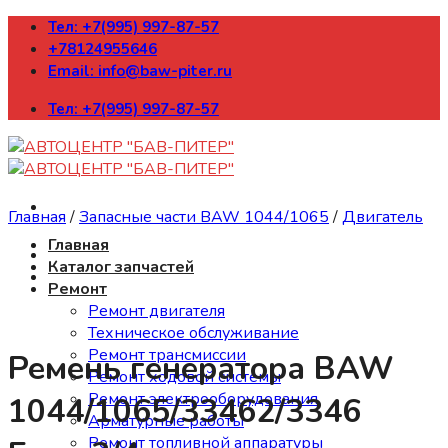
Skip
Тел: +7(995) 997-87-57
to
+78124955646
content
Email: info@baw-piter.ru
Тел: +7(995) 997-87-57
Главная
/
Запасные части BAW 1044/1065
/
Двигатель
Главная
Каталог запчастей
Ремонт
Ремонт двигателя
Техническое обслуживание
Ремонт трансмиссии
Ремень генератора BAW
Ремонт ходовой системы
Ремонт электрооборудования
1044/1065/33462/3346
Арматурные работы
Ремонт топливной аппаратуры