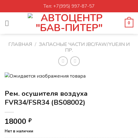
Skip
Тел: +7(995) 997-87-57
to
content
0
ГЛАВНАЯ
/
ЗАПАСНЫЕ ЧАСТИ JBC/FAW/YUEJIN И
ПР.
Рем. осушителя воздуха
FVR34/FSR34 (BS08002)
18000
₽
Нет в наличии