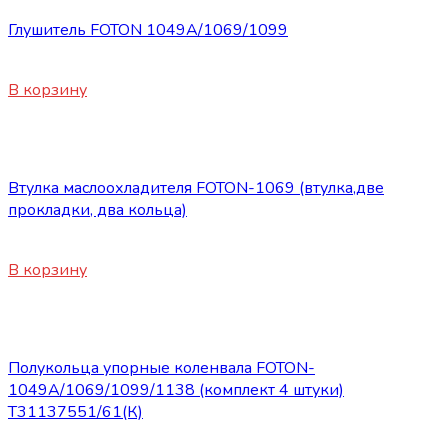
Глушитель FOTON 1049A/1069/1099
4010
₽
В корзину
Запасные части Foton
Втулка маслоохладителя FOTON-1069 (втулка,две
прокладки, два кольца)
660
₽
В корзину
Запасные части Foton
Полукольца упорные коленвала FOTON-
1049А/1069/1099/1138 (комплект 4 штуки)
Т31137551/61(К)