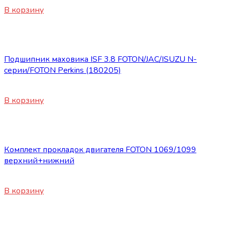
В корзину
Запасные части Foton
Подшипник маховика ISF 3.8 FOTON/JAC/ISUZU N-
серии/FOTON Perkins (180205)
300
₽
В корзину
Запасные части Foton
Комплект прокладок двигателя FOTON 1069/1099
верхний+нижний
4800
₽
В корзину
Запасные части Foton