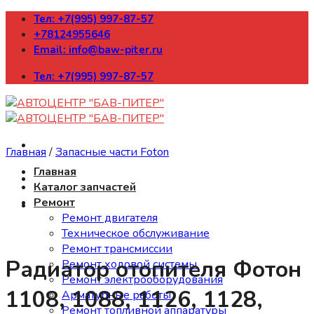
Skip
Тел: +7(995) 997-87-57
to
+78124955646
content
Email: info@baw-piter.ru
Тел: +7(995) 997-87-57
Главная
/
Запасные части Foton
Главная
Каталог запчастей
Ремонт
Ремонт двигателя
Техническое обслуживание
Ремонт трансмиссии
Радиатор отопителя Фотон
Ремонт ходовой системы
Ремонт электрооборудования
1108, 1088, 1126, 1128,
Арматурные работы
Ремонт топливной аппаратуры