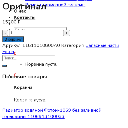
Оригинал
Ремонт тормозной системы
О нас
Контакты
15200
₽
Искать:
Количество
товара
В корзину
Радиатор
Артикул:
L1811010800A0
Категория:
Запасные части
отопителя
Foton
0
Фотон
1108,
Корзина пуста.
1088,
0
Похожие товары
1126,
1128,
Корзина
Оригинал
Запасные части Foton
Корзина пуста.
Радиатор водяной Фотон-1069 без заливной
горловины 1106913100033
13800
₽