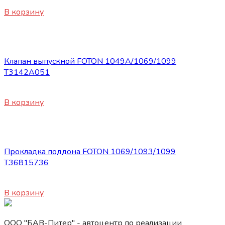
820
₽
В корзину
Запасные части Foton
Клапан выпускной FOTON 1049А/1069/1099
Т3142А051
450
₽
В корзину
Запасные части Foton
Прокладка поддона FOTON 1069/1093/1099
Т36815736
450
₽
В корзину
ООО "БАВ-Питер" - автоцентр по реализации