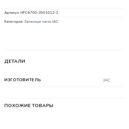
Артикул:
HFC6700-3501012-1
Категория:
Запасные части JAC
ДЕТАЛИ
ИЗГОТОВИТЕЛЬ
JAC
ПОХОЖИЕ ТОВАРЫ
НЕТ В НАЛИЧИИ
ЗАПАСНЫЕ ЧАСТИ JAC
ЗАПАСНЫЕ ЧАСТИ JAC