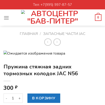
Skip
Тел: +7(995) 997-87-57
to
content
0
ГЛАВНАЯ
/
ЗАПАСНЫЕ ЧАСТИ JAC
Пружина стяжная задних
тормозных колодок JAC N56
300
₽
Количество товара Пружина стяжная задних тормозных к
В КОРЗИНУ