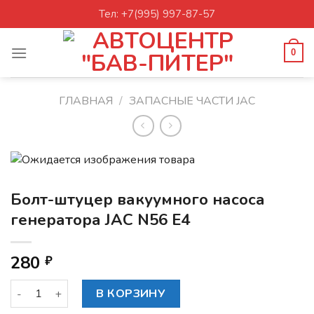
Skip
Тел: +7(995) 997-87-57
to
content
0
ГЛАВНАЯ
/
ЗАПАСНЫЕ ЧАСТИ JAC
Болт-штуцер вакуумного насоса
генератора JAC N56 E4
280
₽
Количество товара Болт-штуцер вакуумного насоса генера
В КОРЗИНУ