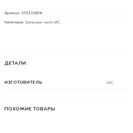
Артикул:
3701106FA
Категория:
Запасные части JAC
ДЕТАЛИ
ИЗГОТОВИТЕЛЬ
JAC
ПОХОЖИЕ ТОВАРЫ
НЕТ В НАЛИЧИИ
ЗАПАСНЫЕ ЧАСТИ JAC
ЗАПАСНЫЕ ЧАСТИ JAC