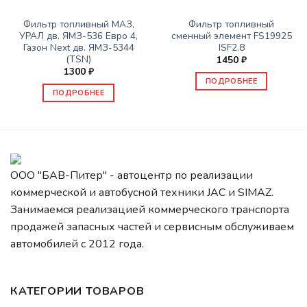
ЗАПАСНЫЕ ЧАСТИ JBC/FAW/YUEJIN И ПР.
ЗАПАСНЫЕ ЧАСТИ JBC/FAW/YUEJIN И ПР.
Фильтр топливный МАЗ,
Фильтр топливный
УРАЛ дв. ЯМЗ-536 Евро 4,
сменный элемент FS19925
Газон Next дв. ЯМЗ-5344
ISF2.8
(TSN)
1450
₽
1300
₽
ПОДРОБНЕЕ
ПОДРОБНЕЕ
ООО "БАВ-Питер" - автоцентр по реализации
коммерческой и автобусной техники JAC и SIMAZ.
Занимаемся реализацией коммерческого транспорта
продажей запасных частей и сервисным обслуживаем
автомобилей c 2012 года.
КАТЕГОРИИ ТОВАРОВ