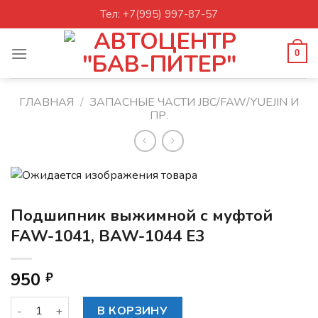
Skip
Тел: +7(995) 997-87-57
to
content
0
ГЛАВНАЯ
/
ЗАПАСНЫЕ ЧАСТИ JBC/FAW/YUEJIN И
ПР.
Подшипник выжимной с муфтой
FAW-1041, BAW-1044 E3
950
₽
Количество товара Подшипник выжимной с муфтой FAW-1
В КОРЗИНУ