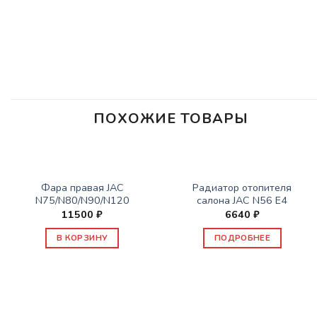
ПОХОЖИЕ ТОВАРЫ
НЕТ В НАЛИЧИИ
ЗАПАСНЫЕ ЧАСТИ JAC
ЗАПАСНЫЕ ЧАСТИ JAC
Фара правая JAC
Радиатор отопителя
N75/N80/N90/N120
салона JAC N56 E4
11500
₽
6640
₽
В КОРЗИНУ
ПОДРОБНЕЕ