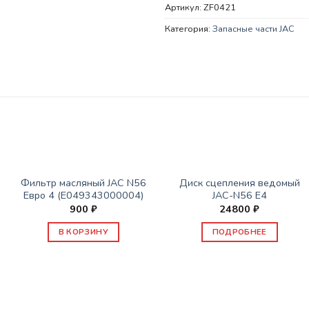
Артикул:
ZF0421
Категория:
Запасные части JAC
НЕТ В НАЛИЧИИ
ЗАПАСНЫЕ ЧАСТИ JAC
ЗАПАСНЫЕ ЧАСТИ JAC
Фильтр масляный JAC N56
Диск сцепления ведомый
Евро 4 (E049343000004)
JAC-N56 E4
900
₽
24800
₽
В КОРЗИНУ
ПОДРОБНЕЕ