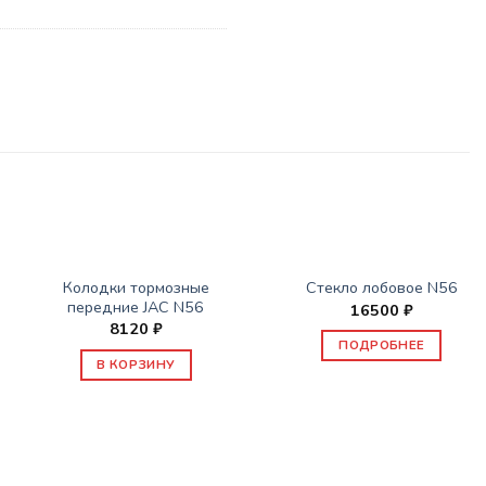
НЕТ В НАЛИЧИИ
ЗАПАСНЫЕ ЧАСТИ JAC
ЗАПАСНЫЕ ЧАСТИ JAC
Колодки тормозные
Стекло лобовое N56
передние JAC N56
16500
₽
8120
₽
ПОДРОБНЕЕ
В КОРЗИНУ