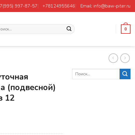
+7(995) 997-87-57
+78124955646
Email: info@baw-piter.ru
ать:
0
точная
а (подвесной)
з 12