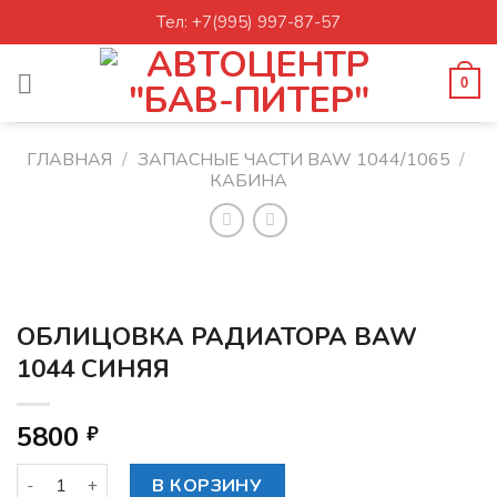
Skip
Тел: +7(995) 997-87-57
to
content
0
ГЛАВНАЯ
/
ЗАПАСНЫЕ ЧАСТИ BAW 1044/1065
/
КАБИНА
ОБЛИЦОВКА РАДИАТОРА BAW
1044 СИНЯЯ
5800
₽
Количество товара ОБЛИЦОВКА РАДИАТОРА BAW 1044 
В КОРЗИНУ