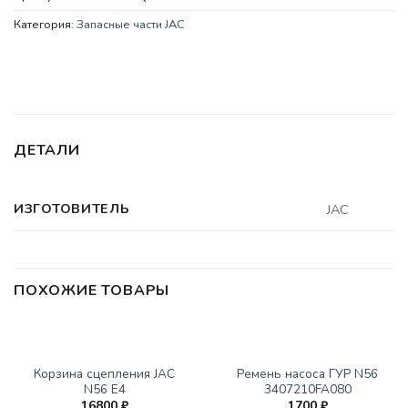
Категория:
Запасные части JAC
ДЕТАЛИ
ИЗГОТОВИТЕЛЬ
JAC
ПОХОЖИЕ ТОВАРЫ
НЕТ В НАЛИЧИИ
ЗАПАСНЫЕ ЧАСТИ JAC
ЗАПАСНЫЕ ЧАСТИ JAC
Корзина сцепления JAC
Ремень насоса ГУР N56
N56 E4
3407210FA080
16800
₽
1700
₽