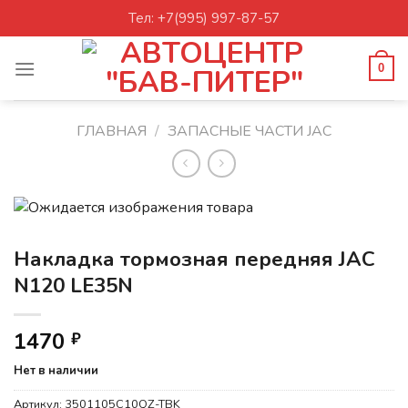
Skip
Тел: +7(995) 997-87-57
to
content
0
ГЛАВНАЯ
/
ЗАПАСНЫЕ ЧАСТИ JAC
Накладка тормозная передняя JAC
N120 LE35N
1470
₽
Нет в наличии
Артикул:
3501105C10QZ-TBK