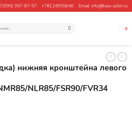
+7(995) 997-87-57
+78124955646
Email: info@baw-piter.ru
ать:
0
дка) нижняя кронштейна левого
NMR85/NLR85/FSR90/FVR34