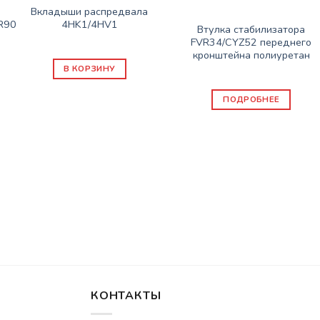
Вкладыши распредвала
ЗАПАСНЫЕ ЧАСТИ ISUZU
R90
4HK1/4HV1
Втулка стабилизатора
1600
₽
FVR34/CYZ52 переднего
кронштейна полиуретан
В КОРЗИНУ
840
₽
ПОДРОБНЕЕ
КОНТАКТЫ