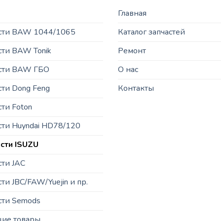
Главная
асти BAW 1044/1065
Каталог запчастей
сти BAW Tonik
Ремонт
асти BAW ГБО
О нас
сти Dong Feng
Контакты
сти Foton
сти Huyndai HD78/120
сти ISUZU
сти JAC
ти JBC/FAW/Yuejin и пр.
сти Semods
щие товары