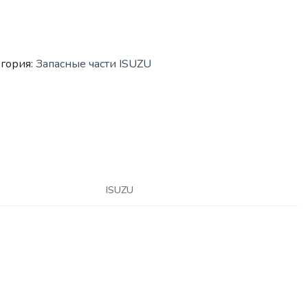
егория:
Запасные части ISUZU
/FSR90/FVR34
ISUZU
Нет в наличии
ЗАПАСНЫЕ ЧАСТИ ISUZU