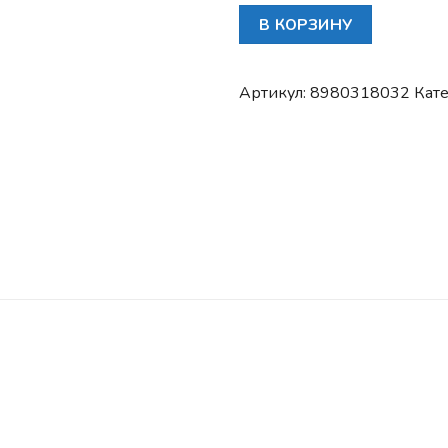
Количество
В КОРЗИНУ
товара
Крышка
(накладка)
Артикул:
8980318032
Кат
нижняя
кронштейна
левого
зеркала
ISUZU
NPR75/NQR90/NMR85/NLR85
ЗАПАСНЫЕ ЧАСТИ ISUZU