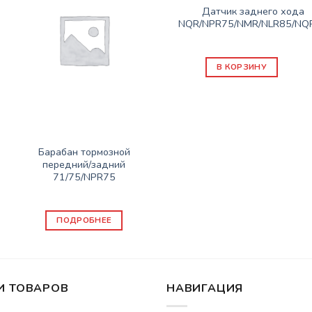
Датчик заднего хода
NQR/NPR75/NMR/NLR85/NQ
3800
₽
В КОРЗИНУ
Нет в наличии
ЗАПАСНЫЕ ЧАСТИ ISUZU
Барабан тормозной
передний/задний
71/75/NPR75
9900
₽
ПОДРОБНЕЕ
И ТОВАРОВ
НАВИГАЦИЯ