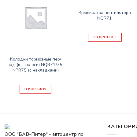
ЗАПАСНЫЕ ЧАСТИ ISUZU
Крыльчатка вентилятора
NQR71
1680
₽
ПОДРОБНЕЕ
ЗАПАСНЫЕ ЧАСТИ ISUZU
Колодки тормозные пер/
зад (к-т на ось) NQR71/75,
NPR75 (с накладками)
8250
₽
В КОРЗИНУ
КАТЕГОРИ
ООО "БАВ-Питер" - автоцентр по