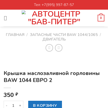
Skip
Тел: +7(995) 997-87-57
to
content
0
ГЛАВНАЯ
/
ЗАПАСНЫЕ ЧАСТИ BAW 1044/1065
/
ДВИГАТЕЛЬ
Крышка маслозаливной горловины
BAW 1044 ЕВРО 2
350
₽
Количество товара Крышка маслозаливной горловины BA
В КОРЗИНУ