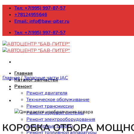
Skip
Тел: +7(995) 997-87-57
to
+78124955646
content
Email: info@baw-piter.ru
Тел: +7(995) 997-87-57
Главная
Главная
/
Запасные части JAC
Каталог запчастей
Ремонт
Ремонт двигателя
Техническое обслуживание
Ремонт трансмиссии
Ремонт ходовой системы
Ремонт электрооборудования
КОРОБКА ОТБОРА МОЩНОС
Арматурные работы
Ремонт топливной аппаратуры