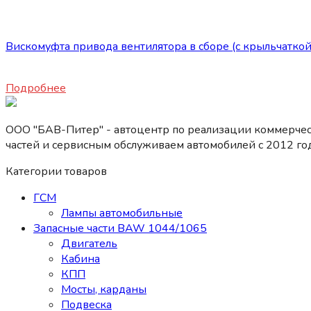
Запасные части JAC
Вискомуфта привода вентилятора в сборе (с крыльчаткой
23600
₽
Подробнее
ООО "БАВ-Питер" - автоцентр по реализации коммерчес
частей и сервисным обслуживаем автомобилей c 2012 год
Категории товаров
ГСМ
Лампы автомобильные
Запасные части BAW 1044/1065
Двигатель
Кабина
КПП
Мосты, карданы
Подвеска