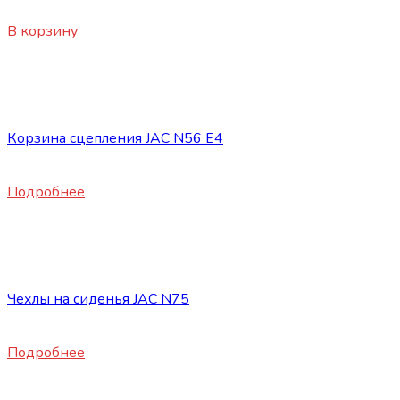
900
₽
В корзину
Нет в наличии
Запасные части JAC
Корзина сцепления JAC N56 E4
16800
₽
Подробнее
Нет в наличии
Запасные части JAC
Чехлы на сиденья JAC N75
5900
₽
Подробнее
Нет в наличии