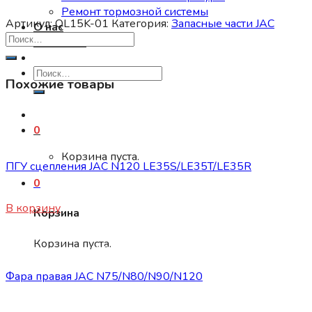
Ремонт тормозной системы
Артикул:
QL15K-01
Категория:
Запасные части JAC
О нас
Контакты
Искать:
Похожие товары
0
Запасные части JAC
Корзина пуста.
ПГУ сцепления JAC N120 LE35S/LE35T/LE35R
0
8400
₽
В корзину
Корзина
Корзина пуста.
Запасные части JAC
Фара правая JAC N75/N80/N90/N120
11500
₽