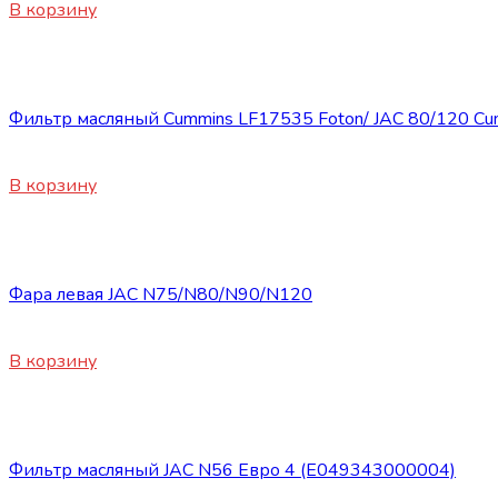
В корзину
Запасные части JAC
Фильтр масляный Cummins LF17535 Foton/ JAC 80/120 Cu
2500
₽
В корзину
Запасные части JAC
Фара левая JAC N75/N80/N90/N120
11500
₽
В корзину
Запасные части JAC
Фильтр масляный JAC N56 Евро 4 (E049343000004)