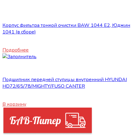
Нет в наличии
Запасные части JBC/FAW/Yuejin и пр.
Корпус фильтра тонкой очистки BAW 1044 E2, Юджин
1041 (в сборе)
1500
₽
Подробнее
Запасные части JBC/FAW/Yuejin и пр.
Подшипник передней ступицы внутренний HYUNDAI
HD72/65/78/MIGHTY/FUSO CANTER
3200
₽
В корзину