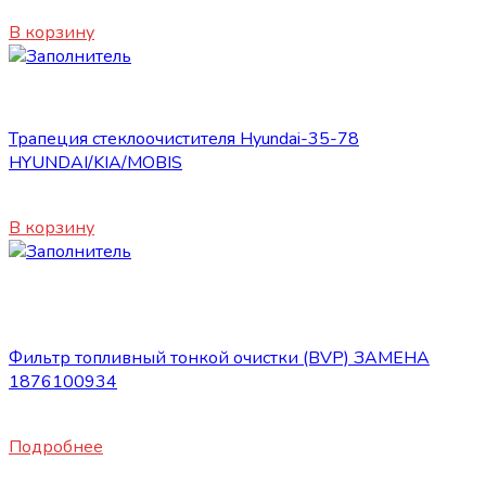
4140
₽
В корзину
Запасные части JBC/FAW/Yuejin и пр.
Трапеция стеклоочистителя Hyundai-35-78
HYUNDAI/KIA/MOBIS
4900
₽
В корзину
Нет в наличии
Запасные части JBC/FAW/Yuejin и пр.
Фильтр топливный тонкой очистки (BVP) ЗАМЕНА
1876100934
1850
₽
Подробнее