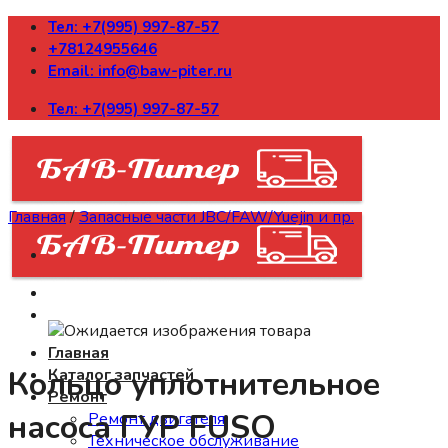
Skip
Тел: +7(995) 997-87-57
to
+78124955646
content
Email: info@baw-piter.ru
Тел: +7(995) 997-87-57
Главная
/
Запасные части JBC/FAW/Yuejin и пр.
Главная
Кольцо уплотнительное
Каталог запчастей
Ремонт
насоса ГУР FUSO
Ремонт двигателя
Техническое обслуживание