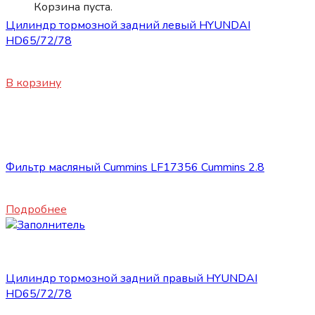
Корзина пуста.
Цилиндр тормозной задний левый HYUNDAI
HD65/72/78
4470
₽
В корзину
Нет в наличии
Запасные части JBC/FAW/Yuejin и пр.
Фильтр масляный Cummins LF17356 Cummins 2.8
1950
₽
Подробнее
Запасные части JBC/FAW/Yuejin и пр.
Цилиндр тормозной задний правый HYUNDAI
HD65/72/78